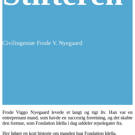
Civilingeniør Frode V. Nyegaard
Frode Viggo Nyegaard levede et langt og rigt liv. Han var en
entreprenant mand, som havde en succesrig forretning, og det skabte
den formue, som Fondation Idella i dag uddeler rejselegater fra.
Her følger en kort historie om manden bag Fondation Idella.