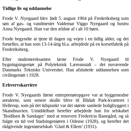
Tidlige liv og uddannelse
Frode V. Nyegaard blev født 5. august 1904 på Frederiksberg som
søn af gas- og vandmester Valdemar Viggo Nyegaard og hustru
Anna Nyegaard. Han var den ældste af i alt 10 børn.
Frode begyndte at tjene til dagen og vejen i en tidlig alder, og det
fortælles, at han som 13-14-årig bl.a. arbejdede på en korsetfabrik på
Frederiksberg.
Efter studentereksamen læste Frode V. Nyegaard til
bygningsingeniør på Polyteknisk Læreanstalt – det nuværende
Danmarks Tekniske Universitet. Han afsluttede uddannelsen som
civilingeniør i 1928.
Erhvervskarriere
Frode V. Nyegaards første entreprenøropgave var at byggemodne
arealerne, som senere skulle blive til Blidah Park-kvarteret i
Hellerup, som på det tidspunkt var det største samlede boligbyggeri i
Skandinavien. Umiddelbart herefter arbejdede han for selskabet
’Bodilsen & Sandager’ med at renovere Fredericia Banegård, og så
fulgte en tid ved Stadsingeniøren i Odense (1928), og herefter det
rådgivende ingeniørselskab ’Glud & Ellern’ (1931).