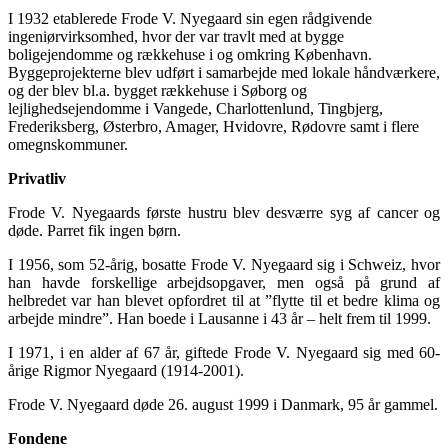
I 1932 etablerede Frode V. Nyegaard sin egen rådgivende
ingeniørvirksomhed, hvor der var travlt med at bygge
boligejendomme og rækkehuse i og omkring København.
Byggeprojekterne blev udført i samarbejde med lokale håndværkere,
og der blev bl.a. bygget rækkehuse i Søborg og
lejlighedsejendomme i Vangede, Charlottenlund, Tingbjerg,
Frederiksberg, Østerbro, Amager, Hvidovre, Rødovre samt i flere
omegnskommuner.
Privatliv
Frode V. Nyegaards første hustru blev desværre syg af cancer og
døde. Parret fik ingen børn.
I 1956, som 52-årig, bosatte Frode V. Nyegaard sig i Schweiz, hvor
han havde forskellige arbejdsopgaver, men også på grund af
helbredet var han blevet opfordret til at ”flytte til et bedre klima og
arbejde mindre”. Han boede i Lausanne i 43 år – helt frem til 1999.
I 1971, i en alder af 67 år, giftede Frode V. Nyegaard sig med 60-
årige Rigmor Nyegaard (1914-2001).
Frode V. Nyegaard døde 26. august 1999 i Danmark, 95 år gammel.
Fondene