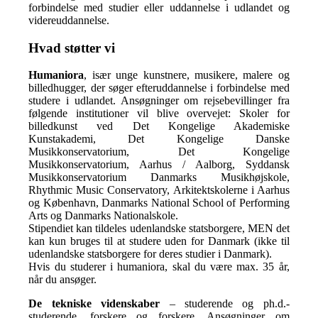
forbindelse med studier eller uddannelse i udlandet og
videreuddannelse.
Hvad støtter vi
Humaniora
, især unge kunstnere, musikere, malere og
billedhugger, der søger efteruddannelse i forbindelse med
studere i udlandet. Ansøgninger om rejsebevillinger fra
følgende institutioner vil blive overvejet: Skoler for
billedkunst ved Det Kongelige Akademiske
Kunstakademi, Det Kongelige Danske
Musikkonservatorium, Det Kongelige
Musikkonservatorium, Aarhus / Aalborg, Syddansk
Musikkonservatorium Danmarks Musikhøjskole,
Rhythmic Music Conservatory, Arkitektskolerne i Aarhus
og København, Danmarks National School of Performing
Arts og Danmarks Nationalskole.
Stipendiet kan tildeles udenlandske statsborgere, MEN det
kan kun bruges til at studere uden for Danmark (ikke til
udenlandske statsborgere for deres studier i Danmark).
Hvis du studerer i humaniora, skal du være max. 35 år,
når du ansøger.
De tekniske videnskaber
– studerende og ph.d.-
studerende, forskere og forskere. Ansøgninger om