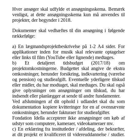
Hver ansøger skal udfylde et ansøgningsskema. Bemærk
venligst, at dette ansøgningsskema kun må anvendes til
projekter, der begynder i 2018.
Dokumenter skal vedhæftes til din ansøgning i følgende
rækkefølge:
a) En lægmandsprojektbeskrivelse på 1-2 A4 sider. For
applikationer inden for musik skal relevante optagelser
eller links til film (YouTube eller lignende) medtages.
b) Et detaljeret tidsbudget (2017/18) om
projektomkostningerne. Budgettet skal angive de ekstra
omkostninger, herunder forsikring, indkvartering (værelse
og pension) og studieafgift. Eventuelle yderligere tilskud
eller midler, du har modtaget, skal medtages. Du skal også
give oplysninger om ansøgninger om tilskud, du har
indsendt eller planlægger at sende til andre fundamenter.
Ved afslutningen af ​​dit ophold i udlandet skal du som
dokumentation kopiere kvitteringer for en af ​​ovennævnte
omkostninger, herunder fakturaer for studieafgifter.
Fondation Idella accepterer ikke ansøgninger om køb af
udstyr som computere, kameraer, videokameraer mv.
c) En erklæring fra institutleder / afdeling, der bekræfter,
at dit projekt er kvalificeret til videreuddannelse / studier.