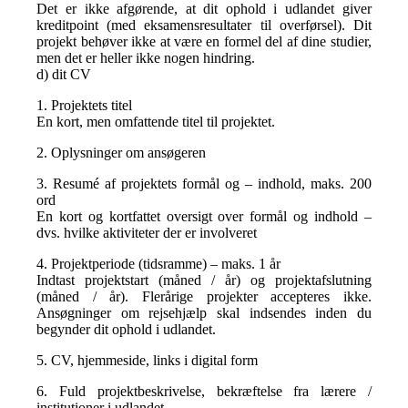
Det er ikke afgørende, at dit ophold i udlandet giver
kreditpoint (med eksamensresultater til overførsel). Dit
projekt behøver ikke at være en formel del af dine studier,
men det er heller ikke nogen hindring.
d) dit CV
1. Projektets titel
En kort, men omfattende titel til projektet.
2. Oplysninger om ansøgeren
3. Resumé af projektets formål og – indhold, maks. 200
ord
En kort og kortfattet oversigt over formål og indhold –
dvs. hvilke aktiviteter der er involveret
4. Projektperiode (tidsramme) – maks. 1 år
Indtast projektstart (måned / år) og projektafslutning
(måned / år). Flerårige projekter accepteres ikke.
Ansøgninger om rejsehjælp skal indsendes inden du
begynder dit ophold i udlandet.
5. CV, hjemmeside, links i digital form
6. Fuld projektbeskrivelse, bekræftelse fra lærere /
institutioner i udlandet