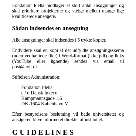
Fondation Idella modtager et stort antal ansøgninger og
skal prioritere projekterne og vælge mellem mange lige
kvalificerede ansøgere.
Sådan indsendes en ansøgning
Alle ansøgninger skal indsendes i 5 trykte kopier.
Endvidere skal en kopi af det udfyldte ansøgningsskema
(uden vedhæftede filer) i Word-format (ikke pdf) og links
(YouTube eller lignende) sendes via email til
post@avjf.dk
Stiftelsen Administration:
Fondation Idella
c / o Dansk Inveco
Kampmannsgade 1,6
DK-1604 København V.
Efter bestyrelsens beslutning vil både universitetet og
ansøgeren blive informeret direkte. af instituttet.
G U I D E L I N E S